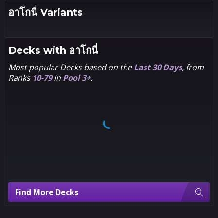
อาโก​นี่ Variants
2
1
Leo
Decks with
อาโก​นี่
Chiola
Most popular Decks based on the
Last 30 Days
, from
Ranks
10-79
in
Pool 3+
.
Find More Decks