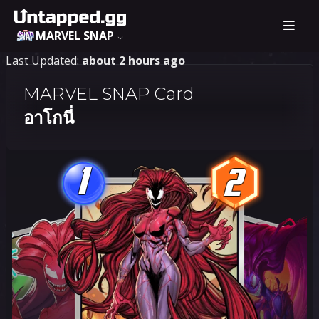
MARVEL SNAP
Last Updated:
about 2 hours ago
MARVEL SNAP Card
อาโก​นี่
1
2
1
2