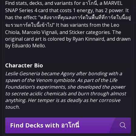
Find stats, decks, and variants for อาโก​นี่, a MARVEL
SNAP Series 4 card that costs 1 energy, has 2 power. It
has the effect: "หลังจากที่คุณลงการ์ดในพื้นที่ที่การ์ดใบนี้อยู่
จะรวมการ์ดใบนี้เข้าไป" It has variants from the Leo
Chiola, Marcelo Vignali, and Sticker categories. The
original card art is colored by Ryan Kinnaird, and drawn
by Eduardo Mello.
Character Bio
Leslie Gesneria became Agony after bonding with a
spawn of the Venom symbiote. As part of the Life
Foundation’s experiments, she developed the power
to secrete acidic chemicals and burn through almost
anything. Her temper is as deadly as her corrosive
touch.
Find Decks with อาโก​นี่