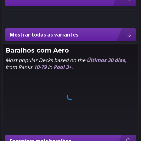
Variantes de Aero
Mostrar todas as variantes
9
9
5
5
Pixel
Artgerm
Baralhos com
Aero
Most popular Decks based on the
Últimos 30 dias
,
from Ranks
10-79
in
Pool 3+
.
9
9
5
5
Chibi
Volmi
9
9
5
5
LEE
Rian
Woo-
Gonzales
chul