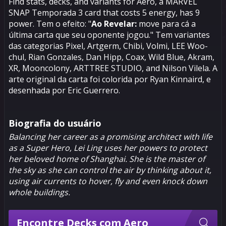
Find stats, decks, and variants for Aero, a MARVEL
SNAP Temporada 3 card that costs 5 energy, has 9
power. Tem o efeito: "
Ao Revelar:
move para cá a
última carta que seu oponente jogou." Tem variantes
das categorias Pixel, Artgerm, Chibi, Volmi, LEE Woo-
chul, Rian Gonzales, Dan Hipp, Coax, Wild Blue, Akram,
XR, Mooncolony, ARTTREE STUDIO, and Nilson Vilela. A
arte original da carta foi colorida por Ryan Kinnaird, e
desenhada por Eric Guerrero.
Biografia do usuário
Balancing her career as a promising architect with life
as a Super Hero, Lei Ling uses her powers to protect
her beloved home of Shanghai. She is the master of
the sky as she can control the air by thinking about it,
using air currents to hover, fly and even knock down
whole buildings.
Encontre Decks com Aero