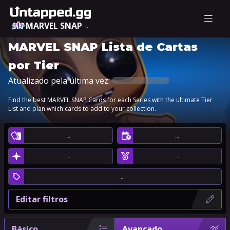
MARVEL SNAP
MARVEL SNAP Lista de Cartas
por Tier
Atualizado pela última vez:
Find the best MARVEL SNAP Cards for each Series with the ultimate Tier
List and plan which cards to add to your collection.
…
…
…
…
…
Editar filtros
Básico
Avançado