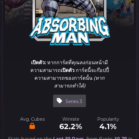
เปิดตัว:
หาก​การ์ด​ที่​คุณ​ลง​ก่อนหน้า​มี​
ความสามารถ
เปิดตัว
การ์ด​นี้​จะ​ก๊อปปี้​
ความสามารถ​ของ​การ์ด​นั้น
(หาก​
สามารถ​ทำได้)
Series 3
Avg. Cubes
Winrate
Popularity
62.2%
4.1%
Stats based on the
Last 30 Days
, from Ranks
10-79
in