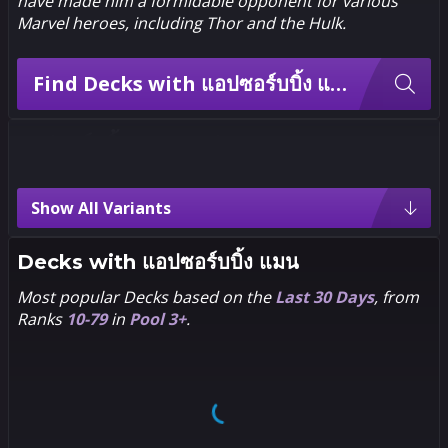
have made him a formidable opponent for various
Marvel heroes, including
Thor
and the
Hulk
.
Find Decks with แอปซอร์บบิ้ง แมน
แอปซอร์บบิ้ง แมน Variants
Show All Variants
5
4
Pixel
Decks with
แอปซอร์บบิ้ง แมน
Most popular Decks based on the
Last 30 Days
, from
5
4
Sports
Ranks
10-79
in
Pool 3+
.
5
4
Noir