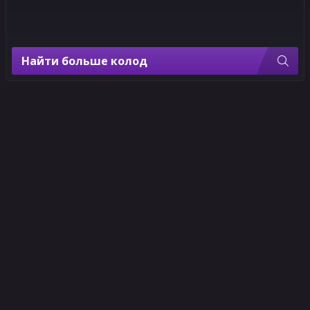
Gonzales
Найти больше колод
2
2
1
1
Stefano
Dan
Caselli
Hipp
Сезонный
пропуск