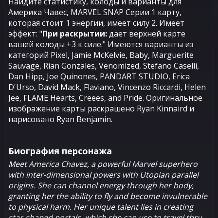
Найдите статистику, колоды и варианты для
Америка Чавес, MARVEL SNAP Серии 1 карту,
которая стоит 1 энергии, имеет силу 2. Имеет
эффект: "
При раскрытии:
дает верхней карте
вашей колоды +3 к силе." Имеются варианты из
категорий Pixel, Jamie McKelvie, Baby, Marguerite
Sauvage, Rian Gonzales, Venomized, Stefano Caselli,
Dan Hipp, Joe Quinones, PANDART STUDIO, Erica
D'Urso, David Mack, Flaviano, Vincenzo Riccardi, Helen
Jee, FLAME Hearts, Creees, and Pride. Оригинальное
изображение карты раскрашено Ryan Kinnaird и
нарисовано Ryan Benjamin.
Биография персонажа
Meet America Chavez, a powerful Marvel superhero
with inter-dimensional powers with Utopian parallel
origins. She can channel energy through her body,
granting her the ability to fly and become invulnerable
to physical harm. Her unique talent lies in creating
star-shaped portals, which she can use to travel thru