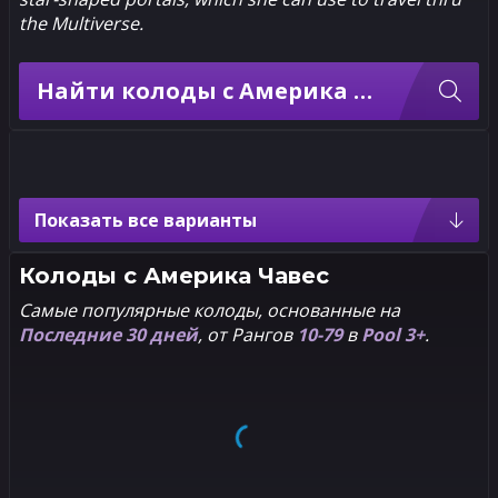
the Multiverse.
Найти колоды с Америка Чавес
Америка Чавес варианты
Показать все варианты
2
2
1
1
Pixel
Jamie
McKelvie
Колоды с
Америка Чавес
Самые популярные колоды, основанные на
Последние 30 дней
, от Рангов
10-79
в
Pool 3+
.
2
2
1
1
Baby
Marguerite
Sauvage
2
2
1
1
Rian
Venomized