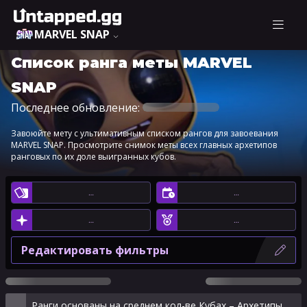
MARVEL SNAP
Список ранга меты MARVEL
SNAP
Последнее обновление:
Завоюйте мету с ультимативным списком рангов для завоевания
MARVEL SNAP. Просмотрите снимок меты всех главных архетипов
ранговых по их доле выигранных кубов.
…
…
…
…
Редактировать фильтры
Ранги основаны на среднем кол-ве Кубах – Архетипы