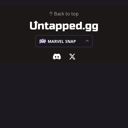
Back to top
MARVEL SNAP
MARVEL SNAP
SUPORTE E JURÍDICO
Meta
Centro para
influenciadores
Confrontos
Central de ajuda
Decks
Solicitação de
Cartas
recursos