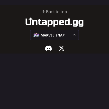
Back to top
MARVEL SNAP
MARVEL SNAP
SUPORTE E JURÍDICO
Meta
Centro para
influenciadores
Confrontos
Central de ajuda
Decks
Solicitação de
Cartas
recursos