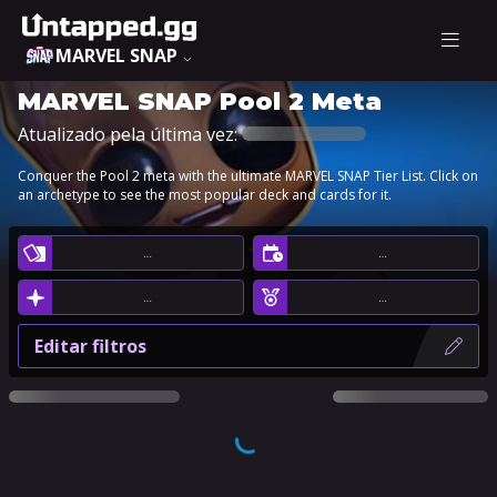
MARVEL SNAP
MARVEL SNAP Pool 2 Meta
Atualizado pela última vez:
Conquer the Pool 2 meta with the ultimate MARVEL SNAP Tier List. Click on
an archetype to see the most popular deck and cards for it.
…
…
…
…
Editar filtros