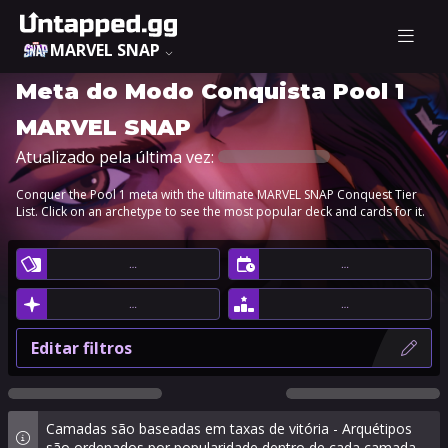
MARVEL SNAP
Meta do Modo Conquista Pool 1
MARVEL SNAP
Atualizado pela última vez:
Conquer the Pool 1 meta with the ultimate MARVEL SNAP Conquest Tier
List. Click on an archetype to see the most popular deck and cards for it.
…
…
…
…
Editar filtros
Camadas são baseadas em taxas de vitória - Arquétipos
são ordenados por popularidade dentro de cada camada.