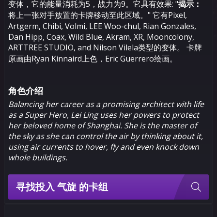
变体，它的能量消耗为5，战力为9。它具有效果: "
揭示：
将上一张对手放置的卡牌移动至此区域。" 它有Pixel,
Artgerm, Chibi, Volmi, LEE Woo-chul, Rian Gonzales,
Dan Hipp, Coax, Wild Blue, Akram, XR, Mooncolony,
ARTTREE STUDIO, and Nilson Vilela类型的变体。 卡牌
原画由Ryan Kinnaird上色，Eric Guerrero绘画。
角色介绍
Balancing her career as a promising architect with life
as a Super Hero, Lei Ling uses her powers to protect
her beloved home of Shanghai. She is the master of
the sky as she can control the air by thinking about it,
using air currents to hover, fly and even knock down
whole buildings.
寻找投入 气旋 的卡组
气旋 变体