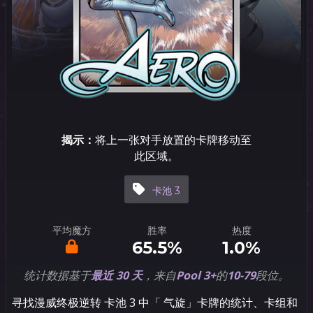
揭示：
将上一张对手放置的卡牌移动至
此区域。
卡池 3
平均魔方
胜率
热度
65.5%
1.0%
统计数据基于
最近 30 天
，来自
Pool 3+
的
10-79
段位。
寻找漫威终极逆转 卡池 3 中「 气旋」卡牌的统计、卡组和