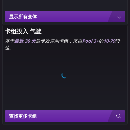
显示所有变体
9
9
5
5
Pixel
Artgerm
卡组投入
气旋
基于
最近 30 天
最受欢迎的卡组，来自
Pool 3+
的
10-79
段
位。
9
9
5
5
Chibi
Volmi
9
9
5
5
LEE
Rian
Woo-
Gonzales
chul
查找更多卡组