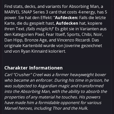
Find stats, decks, and variants for Absorbing Man, a
MARVEL SNAP Series 3 card that costs 4 energy, has 5
power. Sie hat den Effekt: "
Aufdecken:
Falls die letzte
Karte, die du gespielt hast,
Aufdecken
hat, kopiere
ihren Text.
(falls möglich)
" Es gibt sie in Varianten aus
den Kategorien Pixel, Fear Itself, Sports, Chibi, Noir,
Dan Hipp, Bronze Age, and Vincenzo Riccardi. Das
originale Kartenbild wurde von Joverine gezeichnet
und von Ryan Kinnaird koloriert.
Charakter Informationen
Carl "Crusher" Creel was a former heavyweight boxer
who became an enforcer. During his time in prison, he
was subjected to Asgardian magic and transformed
into the Absorbing Man, with the ability to absorb the
properties of any material he touches. His powers
have made him a formidable opponent for various
Marvel heroes, including
Thor
and the
Hulk
.