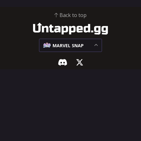
Back to top
MARVEL SNAP
漫威终极逆转
支持与法律
环境
推广中心
对局
帮助中心
卡组
功能建议
卡牌
服务条款
隐私政策