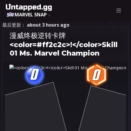
MARVEL SNAP
最后更新：
about 3 hours ago
漫威终极逆转卡牌
<color=#ff2c2c>!</color>Skill
01 Ms. Marvel Champion
0
0