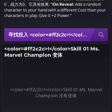
0，战力为0。它具有效果: "!
On Reveal:
Add a random
character to your hand with a different Cost than your
characters in play. Give it +2 Power."
寻找投入 <color=#ff2c2c>!</color>Skill 01 Ms. Marvel Champion 的卡组
<color=#ff2c2c>!</color>Skill 01 Ms.
Marvel Champion 变体
<color=#ff2c2c>!</color>Skill 01 Ms. Marvel
Champion 没有变体