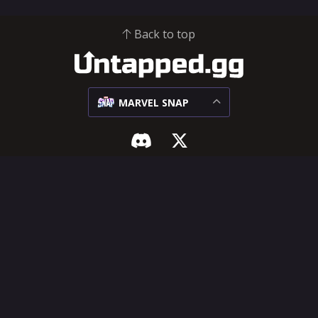
Back to top
MARVEL SNAP
漫威终极逆转
支持与法律
环境
推广中心
对局
帮助中心
卡组
功能建议
卡牌
服务条款
隐私政策