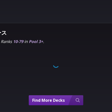
ース
m Ranks
10-79
in
Pool 3+
.
Find More Decks