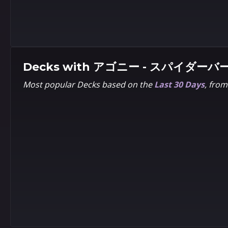
Decks with
アゴニー - スパイダーバ
Most popular Decks based on the
Last 30 Days
, fro