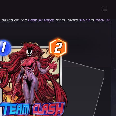
s based on the
Last 30 Days
, from Ranks
10-79
in
Pool 3+
.
1
2