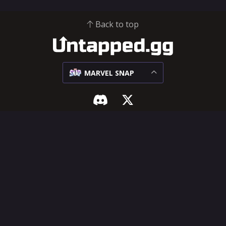
Back to top
MARVEL SNAP
MARVEL SNAP
ASSISTENZA E INFO LEGALI
Meta
Hub Influencer
Matchup
Centro Assistenza
Mazzi
Richiedi funzionalità
Carte
Termini del servizio
Informativa sulla