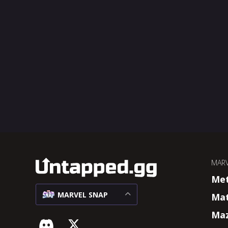
MARV
Me
MARVEL SNAP
Ma
Maz