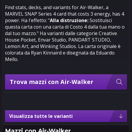
Find stats, decks, and variants for Air-Walker, a
MARVEL SNAP Series 4 card that costs 3 energy, has 4
power. Ha l'effetto: "
Alla distruzione:
Sostituisci
questa carta con una carta di Costo 4 dalla tua mano o
dal tuo mazzo." Ha varianti dalle categorie Creative
House Pocket, Envar Studio, PANDART STUDIO,
Lemon Art, and Winking Studios. La carta originale è
colorata da Ryan Kinnaird e disegnata da Eduardo
Mello.
Trova mazzi con Air-Walker
Varianti di Air-Walker
Visualizza tutte le varianti
4
3
Creative House
Pocket
Mazzi con
Air-Walker