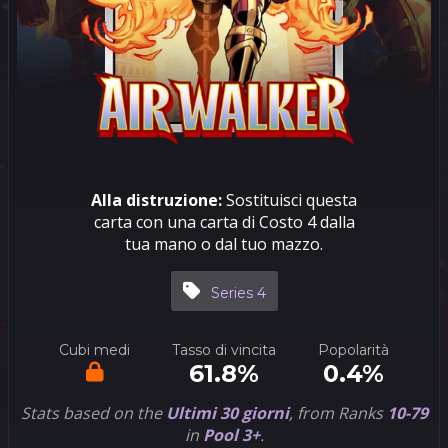
Alla distruzione:
Sostituisci questa
carta con una carta di Costo 4 dalla
tua mano o dal tuo mazzo.
Series 4
Cubi medi
Tasso di vincita
Popolarità
61.8%
0.4%
Stats based on the
Ultimi 30 giorni
, from Ranks
10-79
in
Pool 3+
.