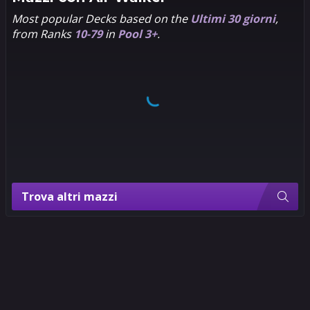
Most popular Decks based on the
Ultimi 30 giorni
,
4
3
PANDART
from Ranks
10-79
in
Pool 3+
.
STUDIO
Trova altri mazzi