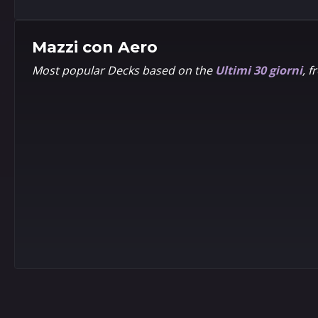
Mazzi con
Aero
Most popular Decks based on the
Ultimi 30 giorni
, 
9
9
5
5
Chibi
Volmi
9
9
5
5
LEE
Rian
Woo-
Gonzales
chul