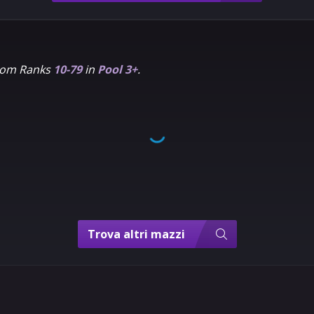
from Ranks
10-79
in
Pool 3+
.
Trova altri mazzi