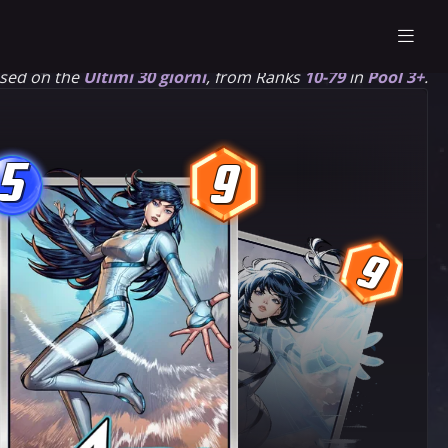
ased on the
Ultimi 30 giorni
, from Ranks
10-79
in
Pool 3+
.
5
9
5
9
9