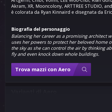
Artgerm, Chibi, Volmi, LEE Woo-chul, Rian Gonz
Akram, XR, Mooncolony, ARTTREE STUDIO, and Ni
è colorata da Ryan Kinnaird e disegnata da Eri
Biografia del personaggio
Balancing her career as a promising architect wi
uses her powers to protect her beloved home of
the sky as she can control the air by thinking abo
fly and even knock down whole buildings.
Trova mazzi con Aero
Varianti di Aero
9
9
5
5
Pixel
Artgerm