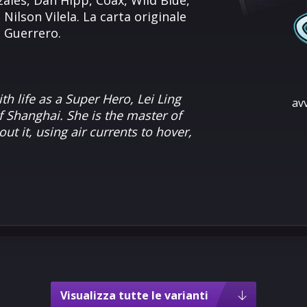
ales, Dan Hipp, Coax, Wild Blue,
lson Vilela. La carta originale
c Guerrero.
th life as a Super Hero, Lei Ling
av
 Shanghai. She is the master of
ut it, using air currents to hover,
Visualizza tutte le varianti