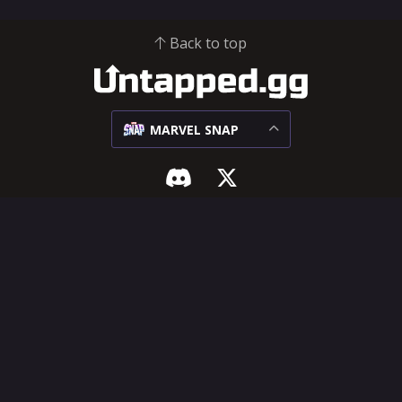
Back to top
MARVEL SNAP
MARVEL SNAP
AYUDA Y LEGAL
Meta
Centro para influentes
Rivales
Centro de Ayuda
Mazos
Sugerir nuevas
funciones
Cartas
Términos de servicio