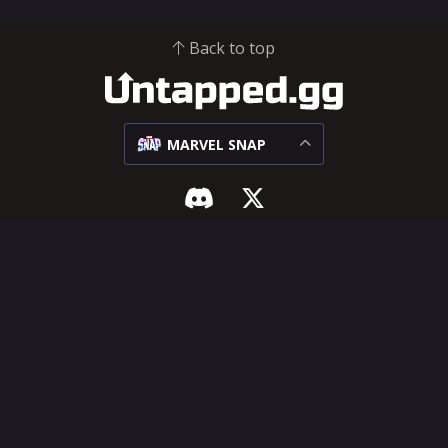
Back to top
MARVEL SNAP
MARVEL SNAP
HILFE & RECHTLICHES
Meta
Influencer-Hub
Begegnungen
Hilfezentrum
Decks
Neue Funktion
vorschlagen
Karten
Nutzungsbedingungen