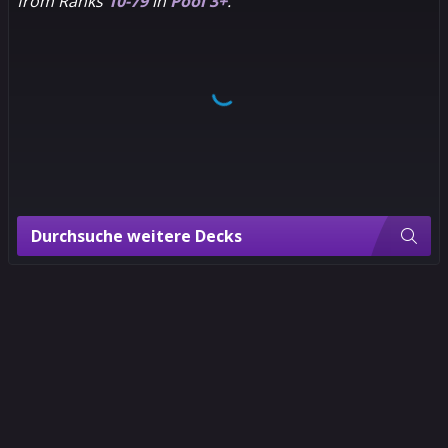
from Ranks
10-79
in
Pool 3+
.
Durchsuche weitere Decks