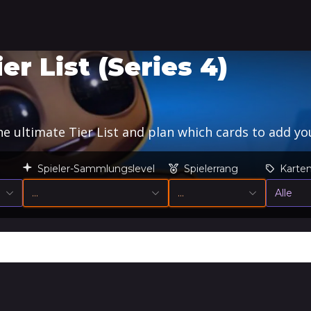
r List (Series 4)
 ultimate Tier List and plan which cards to add you
Spieler-Sammlungslevel
Spielerrang
Karten
…
…
Alle