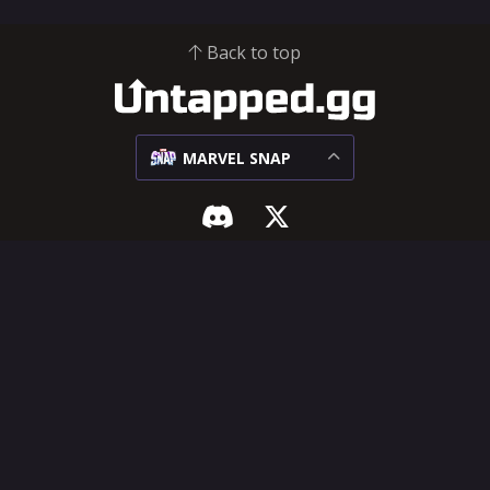
Back to top
MARVEL SNAP
MARVEL SNAP
HILFE & RECHTLICHES
Meta
Influencer-Hub
Begegnungen
Hilfezentrum
Decks
Neue Funktion
vorschlagen
Karten
Nutzungsbedingungen