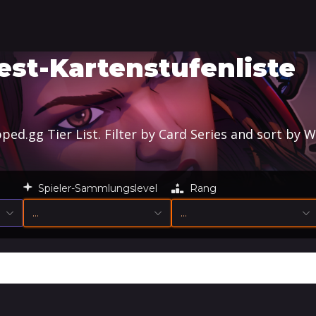
t-Kartenstufenliste
d.gg Tier List. Filter by Card Series and sort by W
Spieler-Sammlungslevel
Rang
…
…