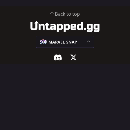
Back to top
MARVEL SNAP
MARVEL SNAP
지원 및 법률
메타
인플루언서 허브
상대 매치업
도움말 센터
덱
기능 요청
카드
이용 약관
개인정보 보호 정책