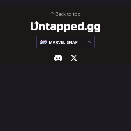
Back to top
MARVEL SNAP
MARVEL SNAP
지원 및 법률
메타
인플루언서 허브
상대 매치업
도움말 센터
덱
기능 요청
카드
이용 약관
개인정보 보호 정책