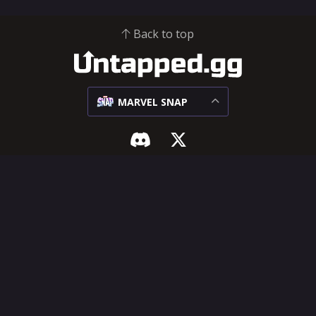
Back to top
MARVEL SNAP
MARVEL SNAP
지원 및 법률
메타
인플루언서 허브
상대 매치업
도움말 센터
덱
기능 요청
카드
이용 약관
개인정보 보호 정책